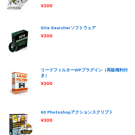
¥
200
5段階で
5.00
の評価
Site Searcherソフトウェア
¥
200
リードフィルターWPプラグイン（再販権利付
き）
¥
200
60 Photoshopアクションスクリプト
¥
300