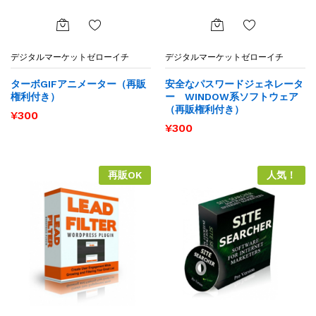
お気
お気
デジタルマーケットゼローイチ
デジタルマーケットゼローイチ
に入
に入
りに
りに
ターボGIFアニメーター（再販
安全なパスワードジェネレータ
追加
追加
権利付き）
ー WINDOW系ソフトウェア
（再販権利付き）
¥
300
¥
300
再販OK
人気！