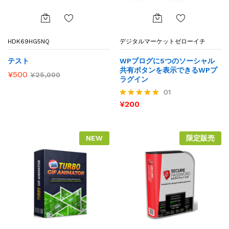
お気
お気
HDK69HG5NQ
デジタルマーケットゼローイチ
に入
に入
りに
りに
テスト
WPブログに5つのソーシャル
追加
追加
共有ボタンを表示できるWPプ
¥
500
¥
25,000
ラグイン
01
¥
200
5段階で
5.00
の評価
NEW
限定販売