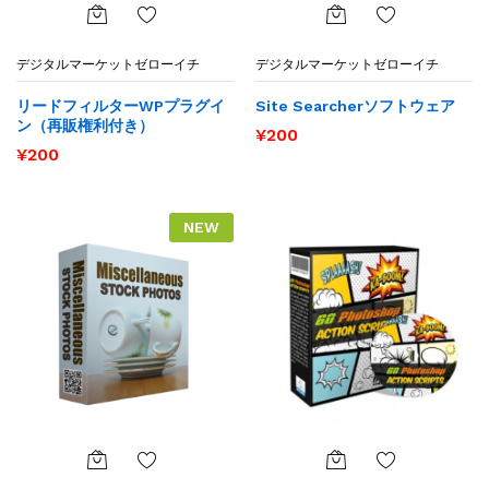
お気
お気
デジタルマーケットゼローイチ
デジタルマーケットゼローイチ
に入
に入
りに
りに
リードフィルターWPプラグイ
Site Searcherソフトウェア
追加
追加
ン（再販権利付き）
¥
200
¥
200
NEW