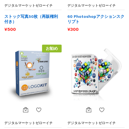
お気
お気
デジタルマーケットゼローイチ
デジタルマーケットゼローイチ
に入
に入
りに
りに
ストック写真50枚（再販権利
60 Photoshopアクションスク
追加
追加
付き）
リプト
¥
500
¥
300
お勧め
お気
お気
デジタルマーケットゼローイチ
デジタルマーケットゼローイチ
に入
に入