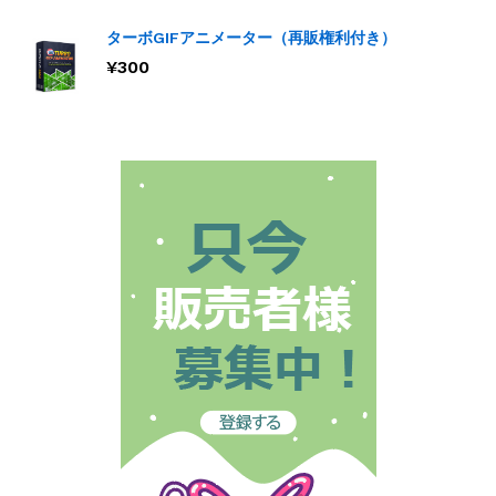
ターボGIFアニメーター（再販権利付き）
¥
300