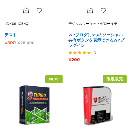
お気
お気
HDK69HG5NQ
デジタルマーケットゼローイチ
に入
に入
りに
りに
テスト
WPブログに5つのソーシャル
追加
追加
共有ボタンを表示できるWPプ
¥
500
¥
25,000
ラグイン
01
¥
200
5段階で
5.00
の評価
NEW
限定販売