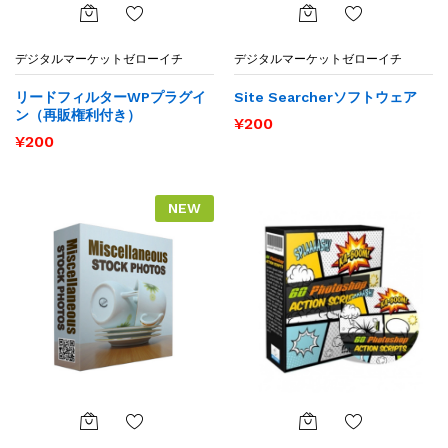
お気
お気
デジタルマーケットゼローイチ
デジタルマーケットゼローイチ
に入
に入
りに
りに
リードフィルターWPプラグイ
Site Searcherソフトウェア
追加
追加
ン（再販権利付き）
¥
200
¥
200
NEW