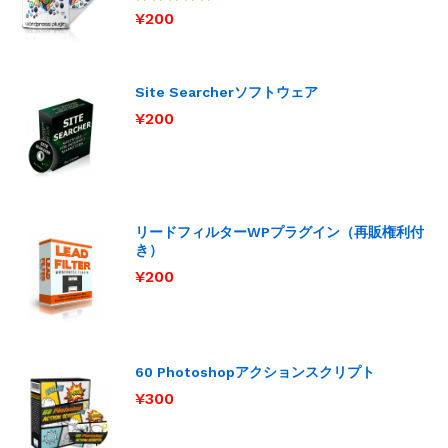
¥
200
5段階で
5.00
の評価
Site Searcherソフトウェア
¥
200
リードフィルターWPプラグイン（再販権利付
き）
¥
200
60 Photoshopアクションスクリプト
¥
300