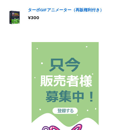
ターボGIFアニメーター（再販権利付き）
¥
300