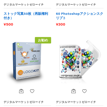
お気
お気
デジタルマーケットゼローイチ
デジタルマーケットゼローイチ
に入
に入
りに
りに
ストック写真50枚（再販権利
60 Photoshopアクションスク
追加
追加
付き）
リプト
¥
500
¥
300
お勧め
お気
お気
デジタルマーケットゼローイチ
デジタルマーケットゼローイチ
に入
に入